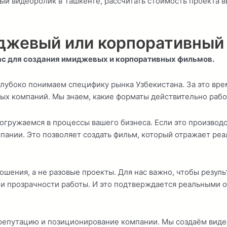
ый видеоролик в Ташкенте, рассчитать стоимость проекта 
иджевый или корпоративный
нас для создания имиджевых и корпоративных фильмов.
 глубоко понимаем специфику рынка Узбекистана. За это вр
х компаний. Мы знаем, какие форматы действительно работ
погружаемся в процессы вашего бизнеса. Если это производ
пании. Это позволяет создать фильм, который отражает ре
ошения, а не разовые проекты. Для нас важно, чтобы резул
и прозрачности работы. И это подтверждается реальными от
путацию и позиционирование компании. Мы создаём видео, 