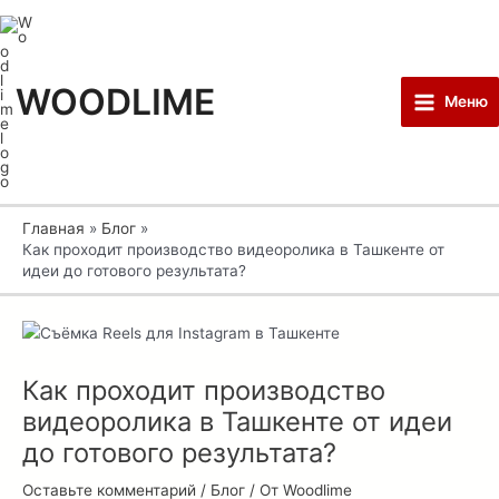
Перейти
Post
Main
к
navigation
Menu
содержимому
WOODLIME
Меню
Главная
Блог
Как проходит производство видеоролика в Ташкенте от
идеи до готового результата?
Как проходит производство
видеоролика в Ташкенте от идеи
до готового результата?
Оставьте комментарий
/
Блог
/ От
Woodlime