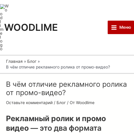
Перейти
Post
Main
к
navigation
Menu
содержимому
WOODLIME
Меню
Главная
Блог
В чём отличие рекламного ролика от промо-видео?
В чём отличие рекламного ролика
от промо-видео?
Оставьте комментарий
/
Блог
/ От
Woodlime
Рекламный ролик и промо
видео
— это два формата