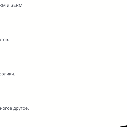
ORM и SERM.
тов.
ролики.
ногое другое.