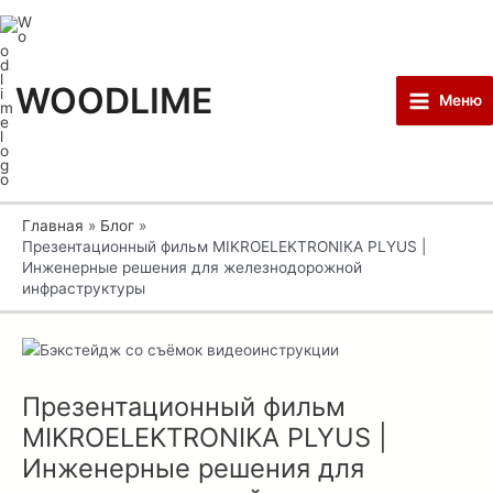
Перейти
Post
Main
к
navigation
Menu
содержимому
WOODLIME
Меню
Главная
Блог
Презентационный фильм MIKROELEKTRONIKA PLYUS |
Инженерные решения для железнодорожной
инфраструктуры
Презентационный фильм
MIKROELEKTRONIKA PLYUS |
Инженерные решения для