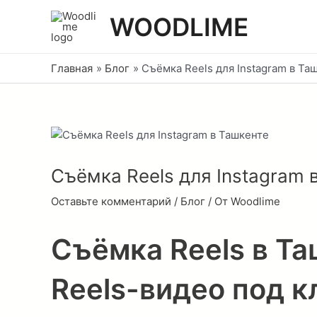
Перейти
Post
WOODLIME
к
navigation
содержимому
Главная
Блог
Съёмка Reels для Instagram в Та
Съёмка Reels для Instagram 
Оставьте комментарий
/
Блог
/ От
Woodlime
Съёмка Reels в Т
Reels-видео под 