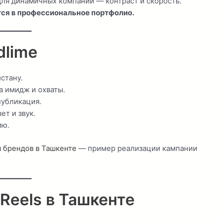
ля динамичных компаний — контраст и скорость.
ся в профессиональное портфолио.
dlime
стану.
а имидж и охваты.
публикация.
т и звук.
ию.
 брендов в Ташкенте
— пример реализации кампании
Reels в Ташкенте