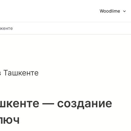
Woodlime
шкенте
в Ташкенте
ашкенте — создание
ключ