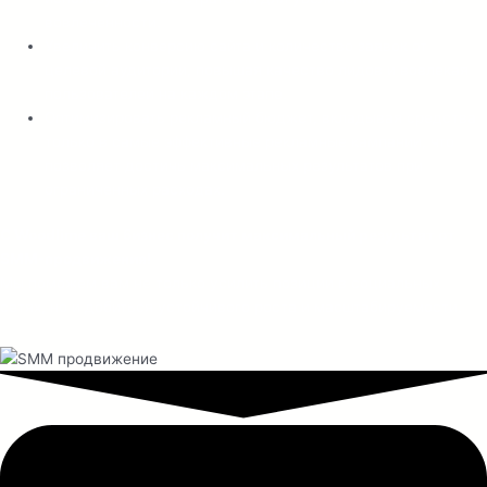
вовлеченности.
Увеличить конверсию сайта и количество заявок от
целевой аудитории, повышая качество лидов и вовлекая
пользователей на каждом этапе.
Оптимизировать рекламный бюджет, вкладывая средства
только в самые эффективные рекламные кампании, что
позволяет достичь максимальных результатов при
ограниченных расходах.
С Woodlime ваш бизнес получит максимальный результат от
SMM-продвижения!
Мы поможем вам не только усилить позиции в социальных
сетях, но и добиться устойчивого роста и масштабируемости.